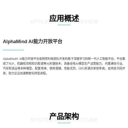
应用概述
APPLICATION OVERVIEW
AlphaMind AI能力开放平台
AlphaMind® AI能力开放平台是网思科技团队开发的基于深度学习的新一代人工智能平台。平台集
成了NLP、机器视觉和知识图谱等AI关键技术，具备全栈AI模型生产运营能力，内置通信行业、
汽车制造业等多种模型，配置简单、使用便捷、性能优异、GPU资源共享效率高，支持低代码开
发，助力企业加速数智化转型进程。
产品架构
SYSTEM ARCHITECTURE