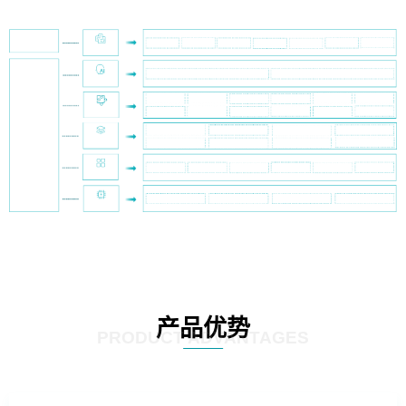
产品优势
PRODUCT ADVANTAGES