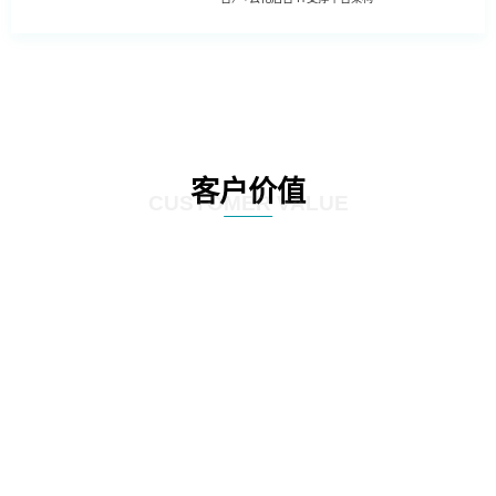
客户价值
CUSTOMER VALUE
01
基于深度学习的照片模糊性检测方法
02
工程照片历史重复性检测方法