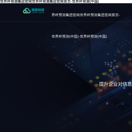
世界杯预测集团官网世界杯预测集团官网首页-世界杯预测(中国)
界杯预测集团官网世界杯预测集团官网首页-
世界杯预测(中国)-世界杯预测(中国)
提升企业对信息