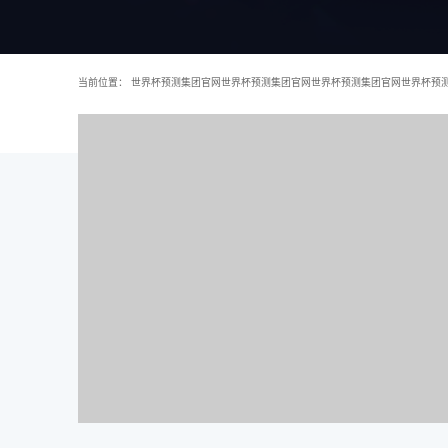
当前位置：
世界杯预测集团官网世界杯预测集团官网世界杯预测集团官网世界杯预测集团