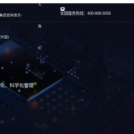
入
全国服务热线：400-808-5058
集团官网首页-
我
(中国)
们
化、科学化管理