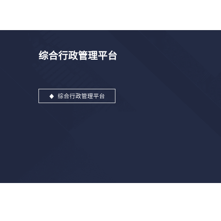
综合行政管理平台
综合行政管理平台