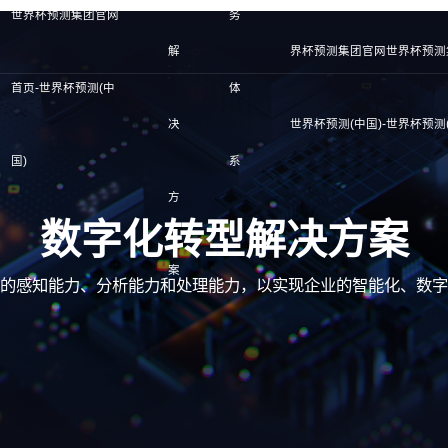
世界杯预测集团官网
务
解
界杯预测集团官网世界杯预测
首页-世界杯预测(中
体
决
世界杯预测(中国)-世界杯预测
国)
系
方
数字化转型解决方案
案
的感知能力、分析能力和处理能力，以实现企业的智能化、数字