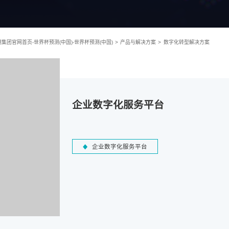
官网首页-世界杯预测(中国)-世界杯预测(中国)
>
产品与解决方案
>
数字化转型解决方案
企业数字化服务平台
企业数字化服务平台