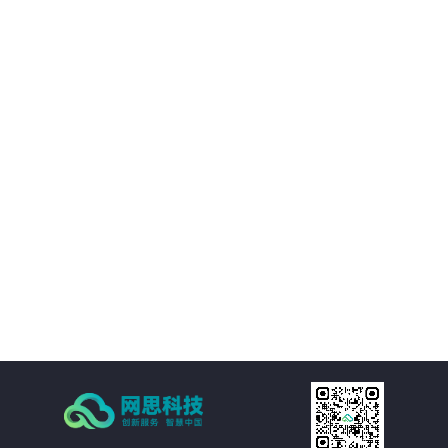
01
平台提供的精准视觉感知能力，帮助客户优化决策过程，提升业务质量。
02
通过自动化和智能化手段，帮助客户降低运营成本，提升经济效益。
03
支持多种应用场景，灵活适应需求，提供定制化方案。
04
注重数据安全和隐私保护，为客户提供稳定可靠的服务。