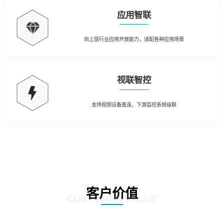
应用智联
向上层行业应用开放能力，适配各种应用场景
视联智控
支持视频设备直连、下游监控系统级联
客户价值
CUSTOMER VALUE