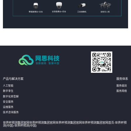
产品与解决方案
服务体系
人工智能
服务级别
数字孪生
服务网络
数字化转型解
安全服务
运维服务
技术咨询服务
世界杯预测集团官网世界杯预测集团官网世界杯预测集团官网世界杯预测集团官网首页-世界杯预
测(中国)-世界杯预测(中国)