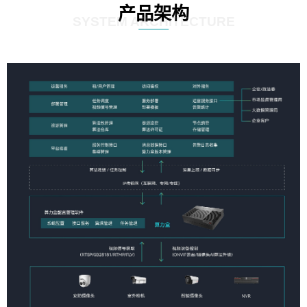
产品架构
SYSTEM ARCHITECTURE