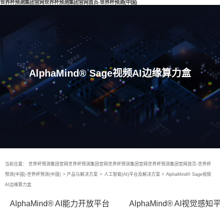
世界杯预测集团官网世界杯预测集团官网首页-世界杯预测(中国)
AlphaMind® Sage视频AI边缘算力盒
当前位置：
世界杯预测集团官网世界杯预测集团官网世界杯预测集团官网世界杯预测集团官网首页-世界杯
预测(中国)-世界杯预测(中国)
>
产品与解决方案
>
人工智能(AI)平台及解决方案
>
AlphaMind® Sage视频
AI边缘算力盒
AlphaMind® AI能力开放平台
AlphaMind® AI视觉感知