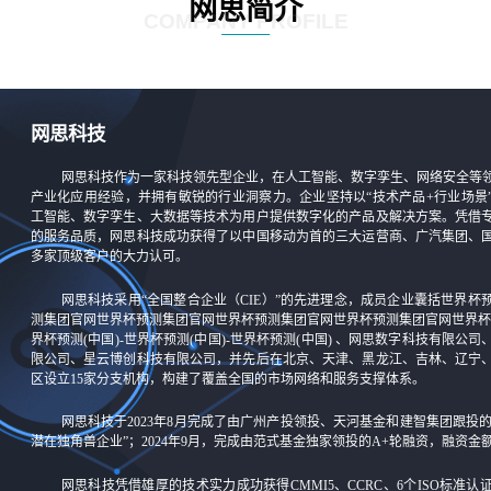
网思简介
COMPANY PROFILE
网思科技
网思科技作为一家科技领先型企业，在人工智能、数字孪生、网络安全等
产业化应用经验，并拥有敏锐的行业洞察力。企业坚持以“技术产品+行业场景
工智能、数字孪生、大数据等技术为用户提供数字化的产品及解决方案。凭借
的服务品质，网思科技成功获得了以中国移动为首的三大运营商、广汽集团、
多家顶级客户的大力认可。
网思科技采用“全国整合企业（CIE）”的先进理念，成员企业囊括世界杯
测集团官网世界杯预测集团官网世界杯预测集团官网世界杯预测集团官网世界杯
界杯预测(中国)-世界杯预测(中国)-世界杯预测(中国) 、网思数字科技有限公
限公司、星云博创科技有限公司，并先后在北京、天津、黑龙江、吉林、辽宁
区设立15家分支机构，构建了覆盖全国的市场网络和服务支撑体系。
网思科技于2023年8月完成了由广州产投领投、天河基金和建智集团跟投
潜在独角兽企业”；2024年9月，完成由范式基金独家领投的A+轮融资，融资
网思科技凭借雄厚的技术实力成功获得CMMI5、CCRC、6个ISO标准