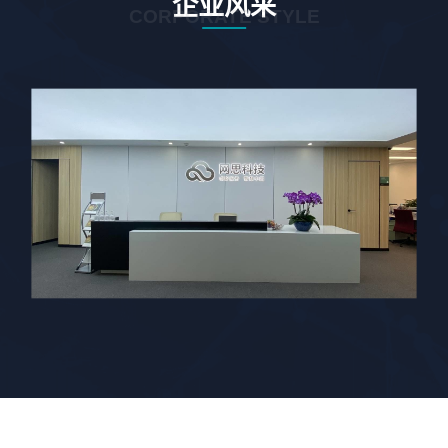
企业风采
CORPORATE STYLE